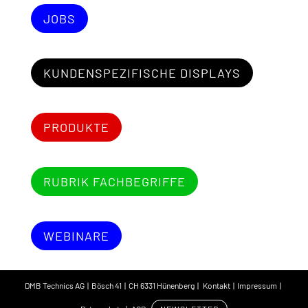
JOBS
KUNDENSPEZIFISCHE DISPLAYS
PRODUKTE
RUBRIK FACHBEGRIFFE
WEBINARE
DMB Technics AG | Bösch 41 | CH 6331 Hünenberg |
Kontakt
|
Impressum
|