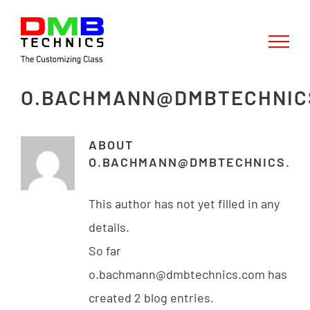
Skip
to
content
O.BACHMANN@DMBTECHNIC
ABOUT
O.BACHMANN@DMBTECHNICS.CO
This author has not yet filled in any
details.
So far
o.bachmann@dmbtechnics.com has
created 2 blog entries.